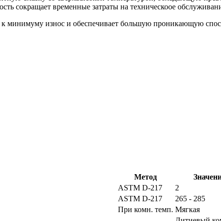
ость сокращает временные затраты на техническоое обслуживани
ит к минимуму износ и обеспечивает большую проникающую спосо
Метод
Значен
ASTM D-217
2
ASTM D-217
265 - 285
При комн. темп.
Мягкая
-
Литиевый ко