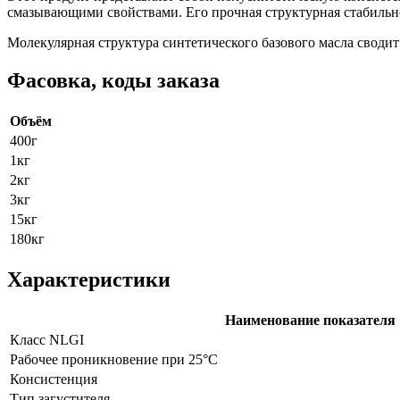
смазывающими свойствами. Его прочная структурная стабильн
Молекулярная структура синтетического базового масла свод
Фасовка, коды заказа
Объём
400г
1кг
2кг
3кг
15кг
180кг
Характеристики
Наименование показателя
Класс NLGI
Рабочее проникновение при 25°C
Консистенция
Тип загустителя