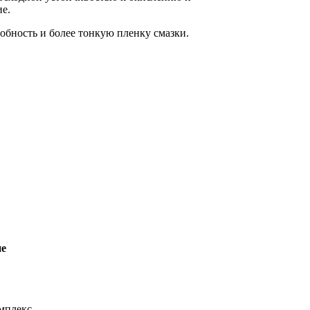
е.
бность и более тонкую пленку смазки.
ие
мплекс