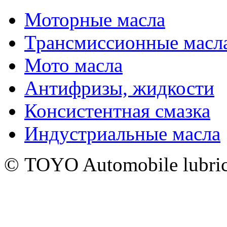
Моторные масла
Трансмиссионные масл
Мото масла
Антифризы, жидкости
Консистентная смазка
Индустриальные масла
© TOYO Automobile lubric