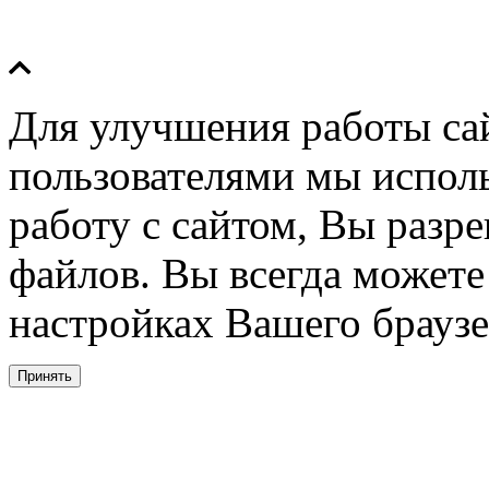
Для улучшения работы сай
пользователями мы испол
работу с сайтом, Вы разре
файлов. Вы всегда можете
настройках Вашего браузе
Принять